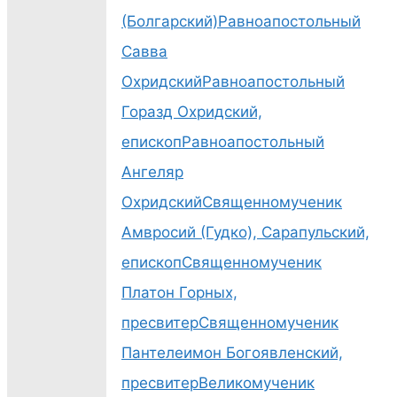
(Болгарский)
Равноапостольный
Савва
Охридский
Равноапостольный
Горазд Охридский,
епископ
Равноапостольный
Ангеляр
Охридский
Священномученик
Амвросий (Гудко), Сарапульский,
епископ
Священномученик
Платон Горных,
пресвитер
Священномученик
Пантелеимон Богоявленский,
пресвитер
Великомученик