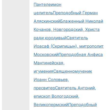
Пантелеимон
целитель
Преподобный Герман
Аляскинский
Блаженный Николай
Кочанов, Новгородский, Христа
ради юродивый
Святитель
Иоасаф (Скрипицын), митрополит
Московский
Преподобная Анфиса
Мантинейская,
игумения
Священномученик
Иоанн Соловьев,
пресвитер
Святитель Антоний,
епископ Вологодский,
Великопермский
Преподобный