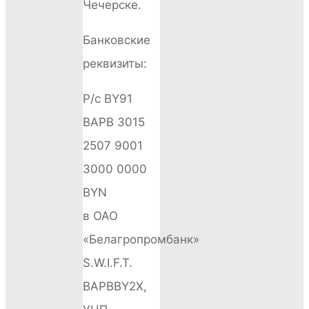
Чечерске.
Банковские
реквизиты:
Р/с BY91
BAPB 3015
2507 9001
3000 0000
BYN
в ОАО
«Белагропромбанк»
S.W.I.F.T.
BAPBBY2X,