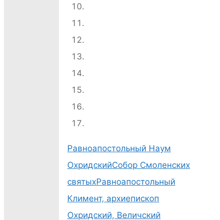
Равноапостольный Наум
Охридский
Собор Смоленских
святых
Равноапостольный
Климент, архиепископ
Охридский, Величский