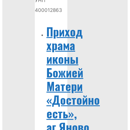
УНП
400012863
Приход
храма
иконы
Божией
Матери
«Достойно
есть»,
аг.Яново