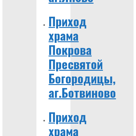
Приход
храма
Покрова
Пресвятой
Богородицы,
аг.Ботвиново
Приход
храма