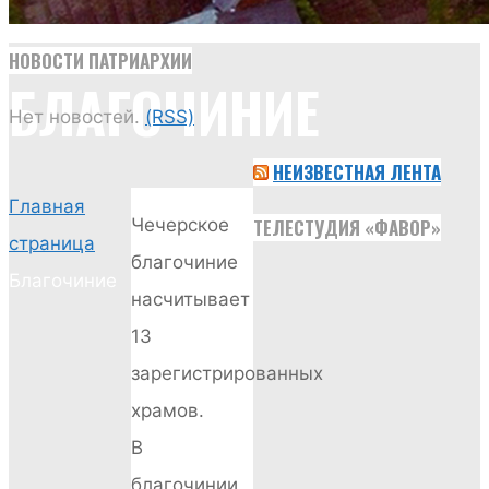
НОВОСТИ ПАТРИАРХИИ
БЛАГОЧИНИЕ
Нет новостей.
(RSS)
НЕИЗВЕСТНАЯ ЛЕНТА
Главная
ТЕЛЕСТУДИЯ «ФАВОР»
Чечерское
страница
благочиние
Благочиние
насчитывает
13
зарегистрированных
храмов.
В
благочинии