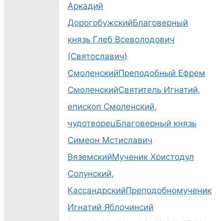
Аркадий
Дорогобужский
Благоверный
князь Глеб Всеволодович
(Святославич)
Смоленский
Преподобный Ефрем
Смоленский
Святитель Игнатий,
епископ Смоленский,
чудотворец
Благоверный князь
Симеон Мстиславич
Вяземский
Мученик Христодул
Солунский,
Кассандрский
Преподобномученик
Игнатий Яблочинсий