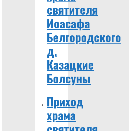
святителя
Иоасафа
Белгородского
д.
Казацкие
Болсуны
Приход
храма
святителя