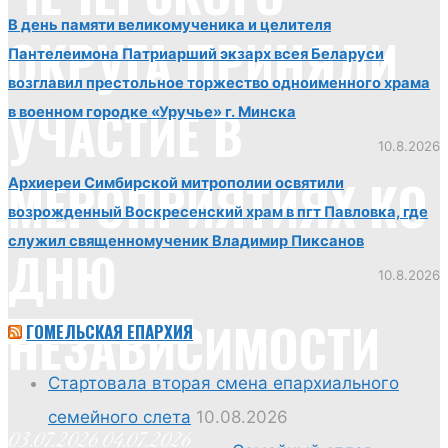
В день памяти великомученика и целителя
ОКРУГА ПРИНЯЛИ
Пантелеимона Патриарший экзарх всея Беларуси
возглавил престольное торжество одноименного храма
УЧАСТИЕ В
в военном городке «Уручье» г. Минска
10.8.2026
МЕРОПРИЯТИЯХ КО
Архиереи Симбирской митрополии освятили
возрожденный Воскресенский храм в пгт Павловка, где
служил священномученик Владимир Пиксанов
ДНЮ
10.8.2026
НЕЗАВИСИМОСТИ
ГОМЕЛЬСКАЯ ЕПАРХИЯ
Стартовала вторая смена епархиального
семейного слета
10.08.2026
03.07.2026
04.07.2026