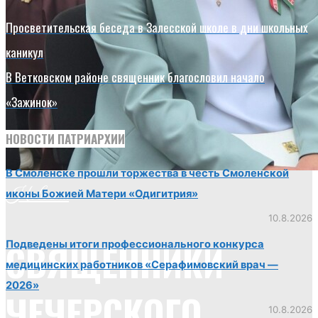
Просветительская беседа в Залесской школе в дни школьных
каникул
В Ветковском районе священник благословил начало
«Зажинок»
НОВОСТИ ПАТРИАРХИИ
В Смоленске прошли торжества в честь Смоленской
Новости
иконы Божией Матери «Одигитрия»
10.8.2026
СВЯЩЕННИКИ
Подведены итоги профессионального конкурса
медицинских работников «Серафимовский врач —
2026»
ЧЕЧЕРСКОГО
10.8.2026