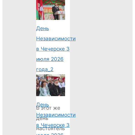
День
Независимости
в Чечерске 3
июля 2026
года_2
День
В этот же
Независимости
день
в Чечерске 3
настоятель