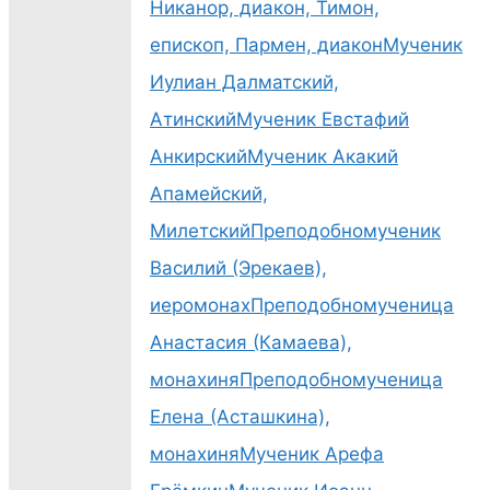
Никанор, диакон, Тимон,
епископ, Пармен, диакон
Мученик
Иулиан Далматский,
Атинский
Мученик Евстафий
Анкирский
Мученик Акакий
Апамейский,
Милетский
Преподобномученик
Василий (Эрекаев),
иеромонах
Преподобномученица
Анастасия (Камаева),
монахиня
Преподобномученица
Елена (Асташкина),
монахиня
Мученик Арефа