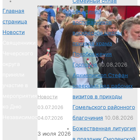
Семейный сплав
Главная
объединил
страница
воспитанников
Новости
воскресной школы
Священники
прихода храма
Чечерского
Преображения
округа
Господня
10.08.2026
приняли
Архиепископ Стефан
участие в
совершил ряд рабочих
мероприятиях
визитов в приходы
Новости
ко Дню
Гомельского районного
03.07.2026
Независимости
благочиния
10.08.2026
04.07.2026
Божественная литургия
3 июля 2026
в праздник Смоленской