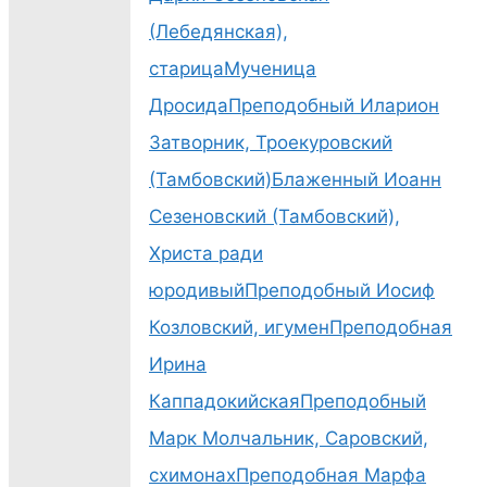
(Лебедянская),
старица
Мученица
Дросида
Преподобный Иларион
Затворник, Троекуровский
(Тамбовский)
Блаженный Иоанн
Сезеновский (Тамбовский),
Христа ради
юродивый
Преподобный Иосиф
Козловский, игумен
Преподобная
Ирина
Каппадокийская
Преподобный
Марк Молчальник, Саровский,
схимонах
Преподобная Марфа