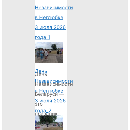
Независимости
в Неглюбке
3 июля 2026
года_1
День
День
Независимости
Независимости
в Неглюбке
Беларуси —
3 июля 2026
это
года_2
праздник,
который