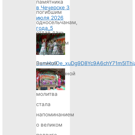
памятника
в Чечерске 3
погибшим
июля 2026
односельчанам,
года_5
отдав дань
памяти всем
жертвам
3umHutOe_xuDg9D8Yc9A6chY71m5ITh
Великой
Отечественной
войны. Эта
молитва
стала
напоминанием
о великом
подвиге