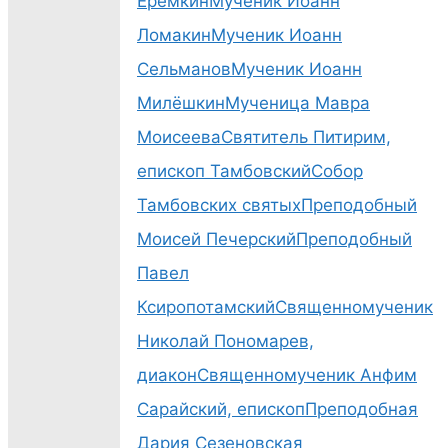
Ерёмкин
Мученик Иоанн
Ломакин
Мученик Иоанн
Сельманов
Мученик Иоанн
Милёшкин
Мученица Мавра
Моисеева
Святитель Питирим,
епископ Тамбовский
Собор
Тамбовских святых
Преподобный
Моисей Печерский
Преподобный
Павел
Ксиропотамский
Священномученик
Николай Пономарев,
диакон
Священномученик Анфим
Сарайский, епископ
Преподобная
Дария Сезеновская