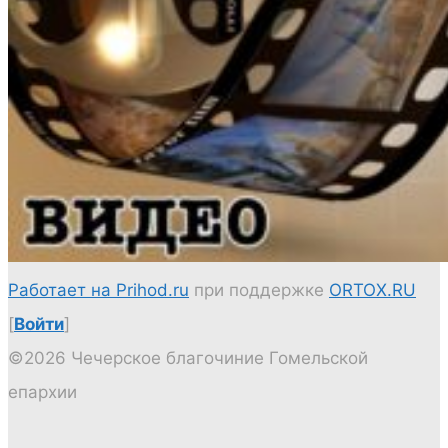
Работает на Prihod.ru
при поддержке
ORTOX.RU
[
Войти
]
©2026 Чечерское благочиние Гомельской
епархии