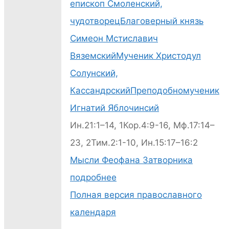
епископ Смоленский,
чудотворец
Благоверный князь
2026-06-024
Симеон Мстиславич
Божественная
Вяземский
Мученик Христодул
литургия-28
Солунский,
Кассандрский
Преподобномученик
Игнатий Яблочинсий
Ин.21:1–14, 1Кор.4:9-16, Мф.17:14–
2026-06-024
23, 2Тим.2:1-10, Ин.15:17–16:2
Божественная
Мысли Феофана Затворника
литургия-30
подробнее
Полная версия православного
календаря
2026-06-024