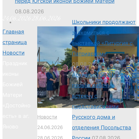
перед Югской иконой Божией Матери
08.08.2026
24.06.2026
28.06.2026
Школьники продолжают
Главная
знакомиться с
страница
выставкой «Литургия с
Новости
Патриархом»
Праздник
08.08.2026
иконы
Архиепископ Стефан
Божией
провёл рабочую
Матери
встречу с
«Достойно
представителями
есть» в аг.
Новости
Русского дома и
Яново
24.06.2026
отделения Посольства
28.06.2026
России
07.08.2026