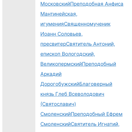
Московский
Преподобная Анфиса
литургия-24
Мантинейская,
игумения
Священномученик
Иоанн Соловьев,
пресвитер
Святитель Антоний,
2026-06-024
епископ Вологодский,
Божественная
Великопермский
Преподобный
литургия-26
Аркадий
Дорогобужский
Благоверный
князь Глеб Всеволодович
2026-06-024
(Святославич)
Божественная
Смоленский
Преподобный Ефрем
литургия-27
Смоленский
Святитель Игнатий,