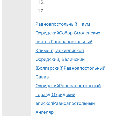
литургия-18
Равноапостольный Наум
2026-06-024
Охридский
Собор Смоленских
Божественная
святых
Равноапостольный
литургия-19
Климент, архиепископ
Охридский, Величский
(Болгарский)
Равноапостольный
Савва
2026-06-024
Охридский
Равноапостольный
Божественная
Горазд Охридский,
литургия-20
епископ
Равноапостольный
Ангеляр