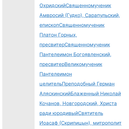
Охридский
Священномученик
2026-06-024
Амвросий (Гудко), Сарапульский,
Божественная
епископ
Священномученик
литургия-21
Платон Горных,
пресвитер
Священномученик
Пантелеимон Богоявленский,
пресвитер
Великомученик
2026-06-024
Пантелеимон
Божественная
целитель
Преподобный Герман
литургия-22
Аляскинский
Блаженный Николай
Кочанов, Новгородский, Христа
ради юродивый
Святитель
2026-06-024
Иоасаф (Скрипицын), митрополит
Божественная