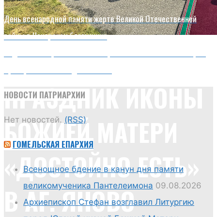
День всенародной памяти жертв Великой Отечественной
войны в Чечерском благочинии
Новости
Подопечные ЦСОН Советского района Гомеля посетили храм
Преображения Господня в Ветке
ПРАЗДНИК ИКОНЫ
НОВОСТИ ПАТРИАРХИИ
БОЖИЕЙ МАТЕРИ
Нет новостей.
(RSS)
ГОМЕЛЬСКАЯ ЕПАРХИЯ
«ДОСТОЙНО ЕСТЬ»
Всенощное бдение в канун дня памяти
великомученика Пантелеимона
09.08.2026
В АГ. ЯНОВО
Архиепископ Стефан возглавил Литургию